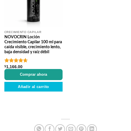
CRECIMIENTO CAPILAR
NOVOCRIN Loción
Crecimiento Capilar 100 ml para
caída visible, crecimiento lento,
baja densidad y raíz débil
$
1,166.00
Valorado
en
4.63
de
Comprar ahora
5
Añadir al carrito