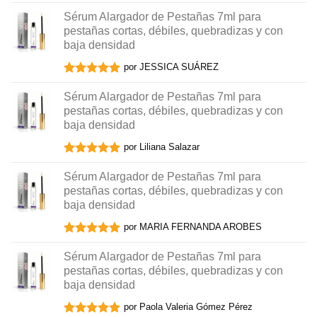
Valorado en
5
de 5
Sérum Alargador de Pestañas 7ml para
pestañas cortas, débiles, quebradizas y con
baja densidad
por JESSICA SUÁREZ
Valorado en
5
de 5
Sérum Alargador de Pestañas 7ml para
pestañas cortas, débiles, quebradizas y con
baja densidad
por Liliana Salazar
Valorado en
5
de 5
Sérum Alargador de Pestañas 7ml para
pestañas cortas, débiles, quebradizas y con
baja densidad
por MARIA FERNANDA AROBES
Valorado en
5
de 5
Sérum Alargador de Pestañas 7ml para
pestañas cortas, débiles, quebradizas y con
baja densidad
por Paola Valeria Gómez Pérez