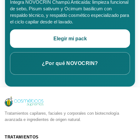
Integra NOVOCRIN Champú Anticaída: limpieza funcional
de sebo, Pisum sativum y Ocimum basilicum con
respaldo técnico, y respaldo cosmético especializado para
el ciclo capilar desde el lavado.
Elegir mi pack
¿Por qué NOVOCRIN?
Descripción
Valoraciones (4)
Información adicional
Tratamientos capilares, faciales y corporales con biotecnología
avanzada e ingredientes de origen natural.
Shampoo anticaída para cabello graso: menos grasa
Si tu cuero cabelludo se engrasa rápido, la raíz se siente p
TRATAMIENTOS