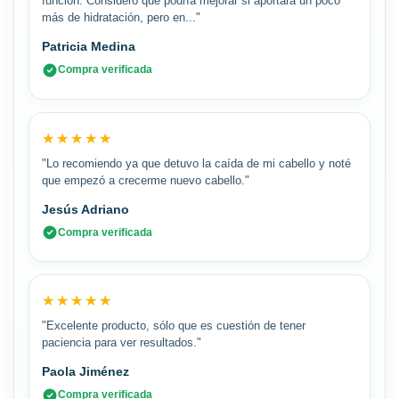
función. Considero que podría mejorar si aportara un poco
más de hidratación, pero en..."
Patricia Medina
Compra verificada
★★★★★
★★★★★
"Lo recomiendo ya que detuvo la caída de mi cabello y noté
que empezó a crecerme nuevo cabello."
Jesús Adriano
Compra verificada
★★★★★
★★★★★
"Excelente producto, sólo que es cuestión de tener
paciencia para ver resultados."
Paola Jiménez
Compra verificada