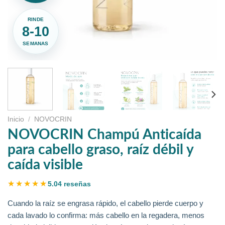
RINDE
8-10
SEMANAS
Inicio
/
NOVOCRIN
NOVOCRIN Champú Anticaída
para cabello graso, raíz débil y
caída visible
★★★★★
★★★★★
5.0
4 reseñas
Cuando la raíz se engrasa rápido, el cabello pierde cuerpo y
cada lavado lo confirma: más cabello en la regadera, menos