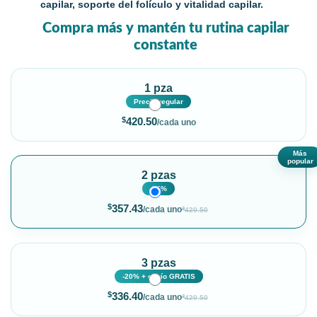
capilar, soporte del folículo y vitalidad capilar.
Compra más y mantén tu rutina capilar
constante
1 pza
Precio regular
$
420.50
/cada uno
Más
popular
2 pzas
-15%
$
357.43
/cada uno
$
420.50
3 pzas
-20% + envío GRATIS
$
336.40
/cada uno
$
420.50